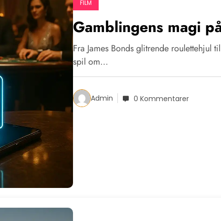
FILM
Gamblingens magi på
Fra James Bonds glitrende roulettehjul t
spil om…
Admin
0 Kommentarer