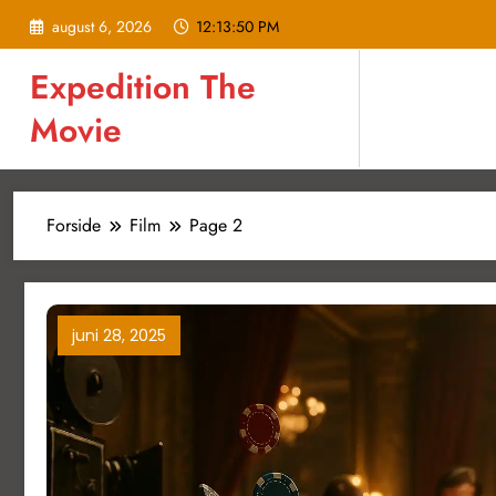
Videre
august 6, 2026
12:13:51 PM
til
indhold
Expedition The
Movie
Forside
Film
Page 2
juni 28, 2025