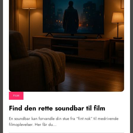
FILM
Find den rette soundbar til film
En soundbar kan forvandle din stue fra “fint nok” til medrivende
filmoplevelser. Her får du…