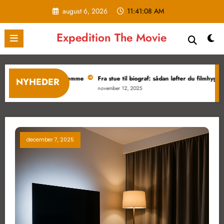
Videre
august 6, 2026
11:41:09 AM
til
indhold
Expedition The Movie
 til film derhjemme
Fra stue til biograf: sådan løfter du filmhyggen
Boli
NYHEDER
november 12, 2025
oktob
december 7, 2025