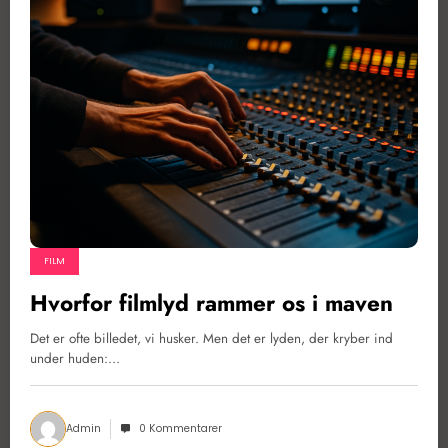
FILM
Hvorfor filmlyd rammer os i maven
Det er ofte billedet, vi husker. Men det er lyden, der kryber ind
under huden:…
Admin
0 Kommentarer