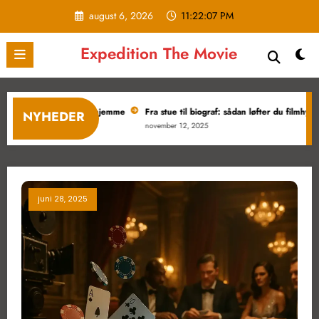
Videre
august 6, 2026
11:22:08 PM
til
indhold
Expedition The Movie
 størrelse til film derhjemme
Fra stue til biograf: sådan løfter du filmhygge
NYHEDER
november 12, 2025
juni 28, 2025