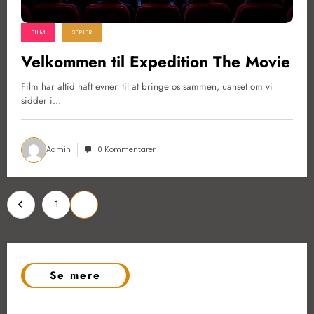
FILM
SERIER
Velkommen til Expedition The Movie
Film har altid haft evnen til at bringe os sammen, uanset om vi
sidder i…
Admin
0 Kommentarer
Indlægsinddeling
1
2
Se mere